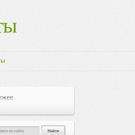
ты
ТЫ
ежее