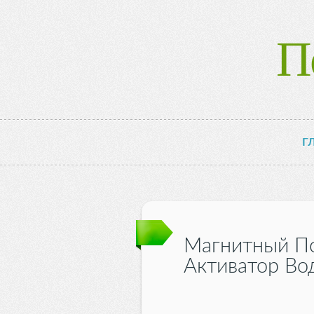
П
Г
Магнитный П
Активатор Во