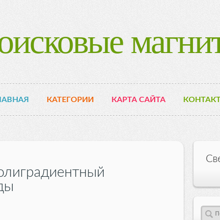
оисковые магни
ЛАВНАЯ
КАТЕГОРИИ
КАРТА САЙТА
КОНТАК
Св
олиградиентный
ды